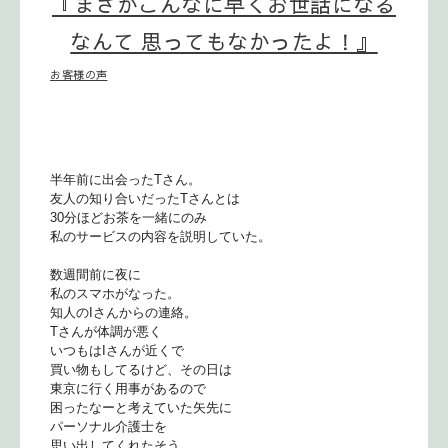
『まさかこんなに早くお世話になる
なんて 思ってもなかったよ！』
お客様の声
半年前に出会ったTさん。
友人の知り合いだったTさんとは
30分ほどお茶を一緒にのみ
私のサービスの内容を説明していた。
数週間前に夜に
私のスマホがなった。
知人のIさんからの連絡。
Tさんが体調が悪く
いつもはIさんが近くで
買い物もしてるけど、その日は
東京に行く用事があるので
困ったなーと考えていた矢先に
パーソナル介護士を
思い出してくれたそう。