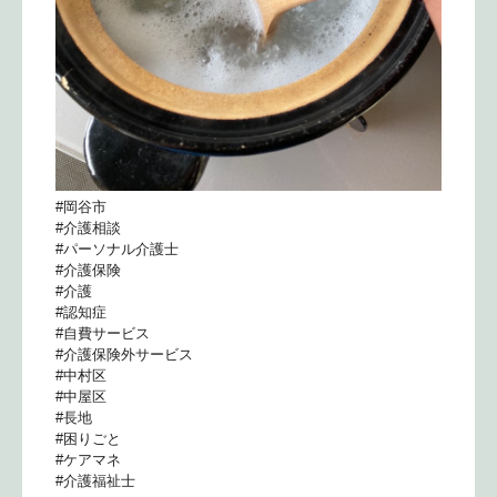
#岡谷市
#介護相談
#パーソナル介護士
#介護保険
#介護
#認知症
#自費サービス
#介護保険外サービス
#中村区
#中屋区
#長地
#困りごと
#ケアマネ
#介護福祉士