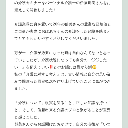
の介護セミ
ナーをパーソナル介護士の伊藤郁美さんをお
迎えして開催しました
！
介護業界に身を置いて20年の郁美さんの豊富な経験値と
ご自身が
実際におばあちゃんの介護をした経験を踏まえ
てとてもわかりやす
くお話してくださいました。
万が一、介護が必要になった時は自由なんてないと思っ
ていました
が、介護状態になっても自分の「◯◯した
い！」を伝えていい
とのお話には目から鱗
私の「介護に対する考え」は、古い情報と自分の思い込
みで間違っ
た固定概念を作り上げていたことに気がつき
ました。
「介護について」現実を知ること、正しい知識を持つこ
と、そして
、信頼出来る介護のプロと繋がることが重要
と感じました。
郁美さんからお話聞けたおかげで、自分の老後が「いつ