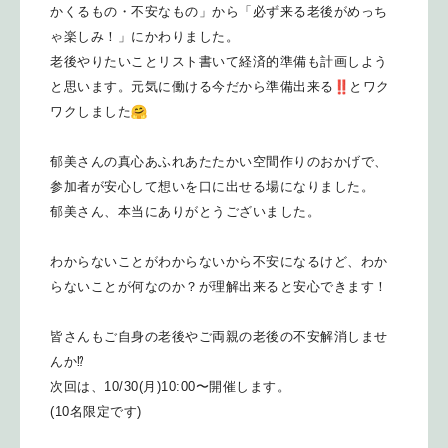
かくるもの
・不安なもの」から「必ず来る老後がめっち
ゃ楽しみ！」
にかわりました。
老後やりたいことリスト書いて経済的準備も計画しよう
と思います
。元気に働ける今だから準備出来る
とワク
ワクしました
郁美さんの真心あふれあたたかい空間作りのおかげで、
参加者が安
心して想いを口に出せる場になりました。
郁美さん、本当にありがとうございました。
わからないことがわからないから不安になるけど、わか
らないこと
が何なのか？が理解出来ると安心できます！
皆さんもご自身の老後やご両親の老後の不安解消しませ
んか⁉︎
次回は、10/30(月)10:00〜開催します。
(10名限定です)