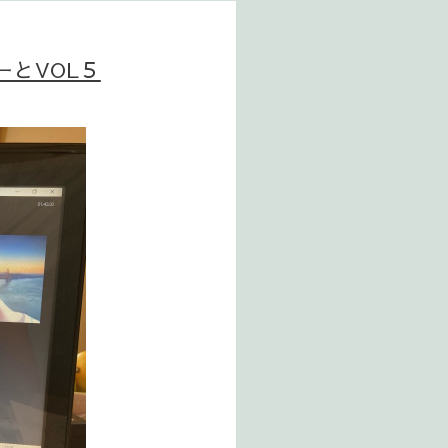
ーとVOL５