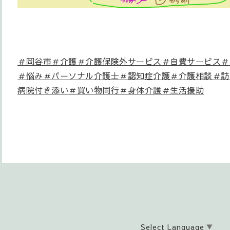
＃岡谷市＃介護＃介護保険外サービス＃自費サービス＃
＃悩み
＃パーソナル介護士＃認知症介護＃介護相談＃訪
病院付き添い＃買い物同行＃身体介護＃生活援助
Select Language
▼