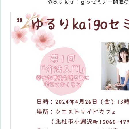
ゆるりｋａｉｇｏセミナー開催