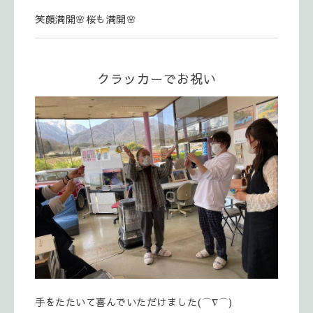
笑顔満開🌸桜も満開🌸
クラッカーでお祝い
手をたたいて喜んでいただけました(⌒∇⌒)