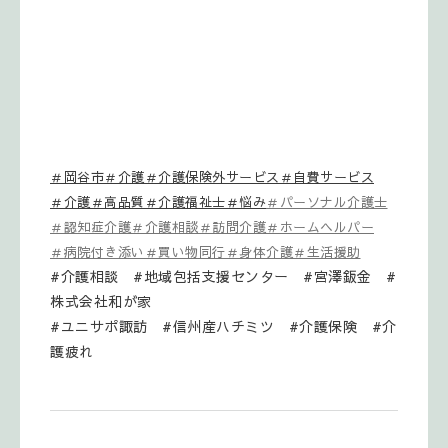
＃岡谷市＃介護＃介護保険外サービス＃自費サービス
＃介護＃高品質＃介護福祉士＃悩み
＃パーソナル介護士
＃認知症介護＃介護相談＃訪問介護＃ホームヘルパー
＃病院付き添い＃買い物同行＃身体介護＃生活援助
#介護相談 #地域包括支援センター #宮澤鈑金 #
株式会社和が家
#ユニサポ諏訪 #信州産ハチミツ #介護保険 #介
護疲れ