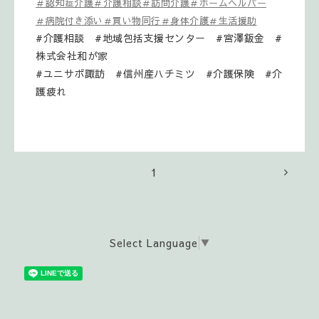
＃認知症介護＃介護相談＃訪問介護＃ホームヘルパー
＃病院付き添い＃買い物同行＃身体介護＃生活援助
#介護相談 #地域包括支援センター #宮澤鈑金 #
株式会社和が家
#ユニサポ諏訪 #信州産ハチミツ #介護保険 #介
護疲れ
1
Select Language
▼