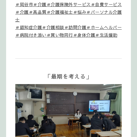
＃岡谷市＃介護＃介護保険外サービス＃自費サービス
＃介護＃高品質＃介護福祉士＃悩み
＃パーソナル介護
士
＃認知症介護＃介護相談＃訪問介護＃ホームヘルパー
＃病院付き添い＃買い物同行＃身体介護＃生活援助
「最期を考える」