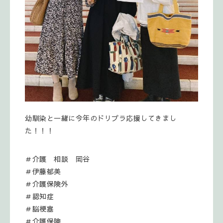
幼馴染と一緒に今年のドリプラ応援してきまし
た！！！
＃介護 相談 岡谷
＃伊藤郁美
＃介護保険外
＃認知症
＃脳梗塞
＃介護保険