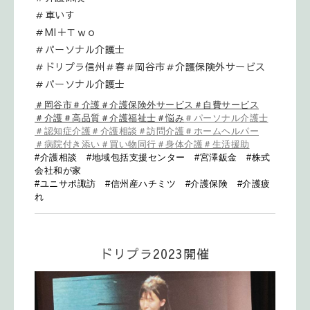
＃車いす
＃MI＋Ｔｗｏ
＃パーソナル介護士
＃ドリプラ信州
＃春＃岡谷市＃介護保険外サービス
＃パーソナル介護士
＃岡谷市＃介護＃介護保険外サービス＃自費サービス
＃介護＃高品質＃介護福祉士＃悩み
＃パーソナル介護士
＃認知症介護＃介護相談＃訪問介護＃ホームヘルパー
＃病院付き添い＃買い物同行＃身体介護＃生活援助
#介護相談 #地域包括支援センター #宮澤鈑金 #株式
会社和が家
#ユニサポ諏訪 #信州産ハチミツ #介護保険 #介護疲
れ
ドリプラ2023開催