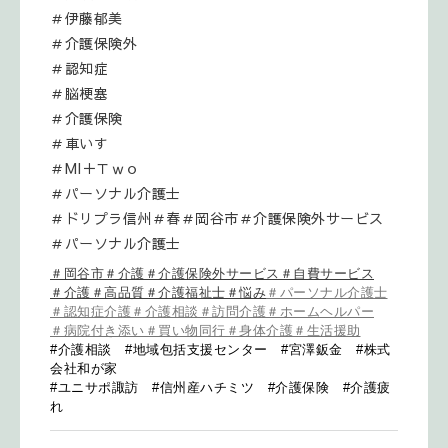
＃伊藤郁美
＃介護保険外
＃認知症
＃脳梗塞
＃介護保険
＃車いす
＃MI＋Ｔｗｏ
＃パーソナル介護士
＃ドリプラ信州
＃春＃岡谷市＃介護保険外サービス
＃パーソナル介護士
＃岡谷市＃介護＃介護保険外サービス＃自費サービス
＃介護＃高品質＃介護福祉士＃悩み
＃パーソナル介護士
＃認知症介護＃介護相談＃訪問介護＃ホームヘルパー
＃病院付き添い＃買い物同行＃身体介護＃生活援助
#介護相談 #地域包括支援センター #宮澤鈑金 #株式
会社和が家
#ユニサポ諏訪 #信州産ハチミツ #介護保険 #介護疲
れ